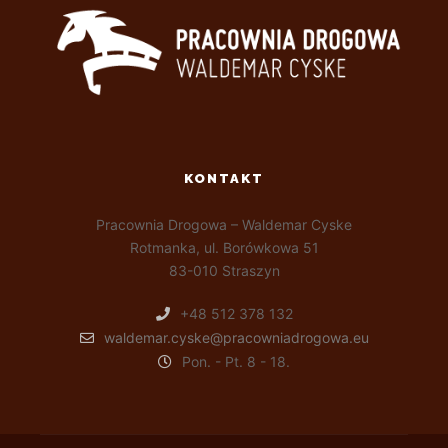
KONTAKT
Pracownia Drogowa – Waldemar Cyske
Rotmanka, ul. Borówkowa 51
83-010 Straszyn
+48 512 378 132
waldemar.cyske@pracowniadrogowa.eu
Pon. - Pt. 8 - 18.