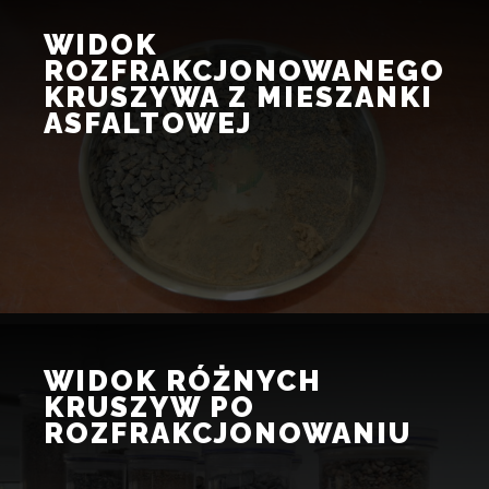
WIDOK
ROZFRAKCJONOWANEGO
WIDOK
KRUSZYWA
ROZFRAKCJONOWANEGO
Z
MIESZANKI
KRUSZYWA Z MIESZANKI
ASFALTOWEJ
ASFALTOWEJ
Widok
różnych
kruszyw
po
rozfrakcjonowaniu
WIDOK
RÓŻNYCH
KRUSZYW
PO
WIDOK RÓŻNYCH
ROZFRAKCJONOWANIU
KRUSZYW PO
ROZFRAKCJONOWANIU
Badanie
wskaźnika
kształtu