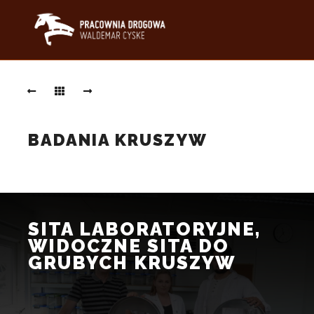
Sita
laboratoryjne,
widoczne
sita
do
grubych
BADANIA KRUSZYW
kruszyw
SITA
LABORATORYJNE,
WIDOCZNE
SITA
DO
SITA LABORATORYJNE,
GRUBYCH
WIDOCZNE SITA DO
KRUSZYW
GRUBYCH KRUSZYW
Zestaw
sit